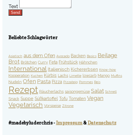
Text
Send
Beliebte Schlagwörter
Beilage
aus dem Ofen
Backen
Asiatisch
Avocado
Basics
Brot
Feta
Frühstück
Brötchen
Curry
Hähnchen
International
Italienisch
Kichererbsen
Know-how
Kürbis
Kooperation
Lachs
lowcarb
Mango
Kuchen
Limette
Muffins
Ofen
Pasta
Pizza
Nudeln
Pizzateig
Pommes
Reis
Rezept
Salat
Räucherlachs
saisongemüse
Schnell
Vegan
Suppe
Süßkartoffel
Tofu
Tomaten
Snack
Vegetarisch
Vorspeise
Zitrone
#madebyluderchris -
Impressum
&
Datenschutz