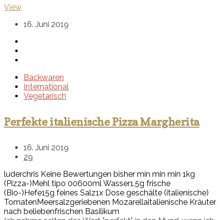
View
16. Juni 2019
Backwaren
International
Vegetarisch
Perfekte italienische Pizza Margherita
16. Juni 2019
29
luderchris
Keine Bewertungen bisher
min
min
min
1kg
(Pizza-)Mehl tipo 00
600ml Wasser
1.5g frische
(Bio-)Hefe
15g feines Salz
1x Dose geschälte (italienische)
Tomaten
Meersalz
geriebenen Mozarella
italienische Kräuter
nach belieben
frischen Basilikum