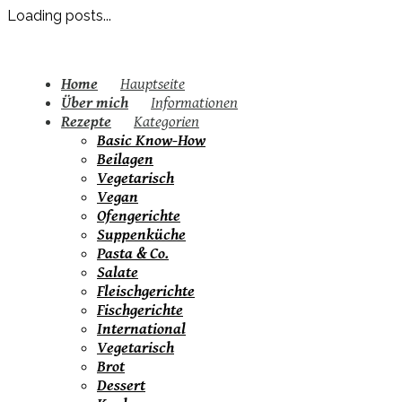
Loading posts...
Home
Hauptseite
Über mich
Informationen
Rezepte
Kategorien
Basic Know-How
Beilagen
Vegetarisch
Vegan
Ofengerichte
Suppenküche
Pasta & Co.
Salate
Fleischgerichte
Fischgerichte
International
Vegetarisch
Brot
Dessert