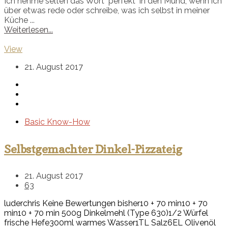
Ich nehme selten das Wort "perfekt" in den Mund, wenn ich
über etwas rede oder schreibe, was ich selbst in meiner
Küche ...
Weiterlesen...
View
21. August 2017
Basic Know-How
Selbstgemachter Dinkel-Pizzateig
21. August 2017
63
luderchris
Keine Bewertungen bisher
10 + 70 min
10 + 70
min
10 + 70 min
500g Dinkelmehl (Type 630)
1/2 Würfel
frische Hefe
300ml warmes Wasser
1TL Salz
6EL Olivenöl