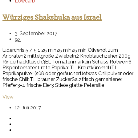
Lowcarb
Würziges Shakshuka aus Israel
3. September 2017
92
luderchris
5
/
5
1
25 min
25 min
25 min
Olivenöl zum
Anbraten
2 mittelgroße Zwiebeln
2 Knoblauchzehen
200g
Rinderhackfleisch
3EL Tomatenmark
ein Schuss Rotwein
6
Rispentomaten
1 rote Paprika
1TL Kreuzkümmel
1TL
Paprikapulver (süß oder geräuchert)
etwas Chilipulver oder
frische Chili
1TL brauner Zucker
Salz
frisch gemahlener
Pfeffer
3-4 frische Eier
3 Stiele glatte Petersilie
View
12. Juli 2017