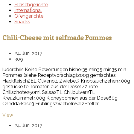
Fleischgerichte
International
Ofengerichte
Snacks
Chili-Cheese mit selfmade Pommes
24. Juni 2017
309
luderchris
Keine Bewertungen bisher
35 min
35 min
35 min
Pommes (siehe Rezeptvorschlag)
200g gemischtes
Hackfleisch
2EL Olivenöl
1 Zwiebel
3 Knoblauchzehen
400g
gestückelte Tomaten aus der Dose
1/2 rote
Chilischote
250ml Salsa
2TL Chilipulver
2TL
Kreuzkümmel
400g Kidneybohnen aus der Dose
80g
Cheddarkäse
3 Frühlingszwiebeln
Salz
Pfeffer
View
24. Juni 2017