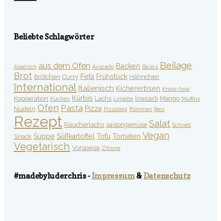
Beliebte Schlagwörter
Beilage
aus dem Ofen
Backen
Asiatisch
Avocado
Basics
Brot
Feta
Frühstück
Brötchen
Curry
Hähnchen
International
Italienisch
Kichererbsen
Know-how
Kürbis
Kooperation
Lachs
lowcarb
Mango
Kuchen
Limette
Muffins
Ofen
Pasta
Pizza
Nudeln
Pizzateig
Pommes
Reis
Rezept
Salat
Räucherlachs
saisongemüse
Schnell
Vegan
Suppe
Süßkartoffel
Tofu
Tomaten
Snack
Vegetarisch
Vorspeise
Zitrone
#madebyluderchris -
Impressum
&
Datenschutz