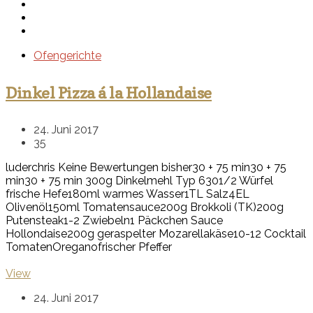
Ofengerichte
Dinkel Pizza á la Hollandaise
24. Juni 2017
35
luderchris
Keine Bewertungen bisher
30 + 75 min
30 + 75
min
30 + 75 min
300g Dinkelmehl Typ 630
1/2 Würfel
frische Hefe
180ml warmes Wasser
1TL Salz
4EL
Olivenöl
150ml Tomatensauce
200g Brokkoli (TK)
200g
Putensteak
1-2 Zwiebeln
1 Päckchen Sauce
Hollondaise
200g geraspelter Mozarellakäse
10-12 Cocktail
Tomaten
Oregano
frischer Pfeffer
View
24. Juni 2017