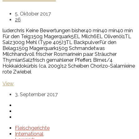
5. Oktober 2017
26
luderchris
Keine Bewertungen bisher
40 min
40 min
40 min
Für den Teig:
150g Magerquark
5EL Milch
6EL Olivenöl
1TL
Salz
300g Mehl (Type 405)
3TL Backpulver
Für den
Belag:
150g Magerquark
150g Schmand
etwas
Milch
handvoll frischer Rosmarin
ein paar Sträucher
Thymian
Salz
frisch gemahlener Pfeffer
1 Birne
1/4
Hokkaidokürbis (ca. 200g)
12 Scheiben Chorizo-Salami
eine
rote Zwiebel
View
3. September 2017
Fleischgerichte
International