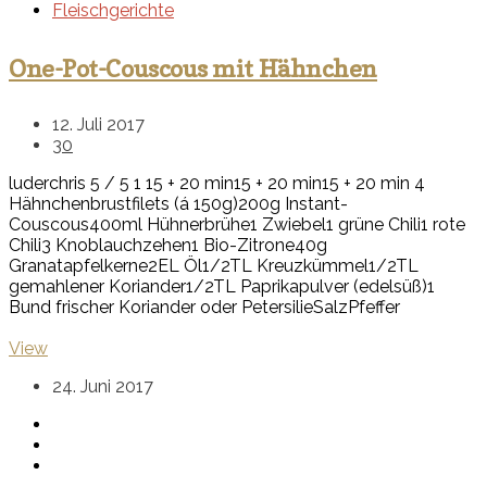
Fleischgerichte
One-Pot-Couscous mit Hähnchen
12. Juli 2017
30
luderchris
5
/
5
1
15 + 20 min
15 + 20 min
15 + 20 min
4
Hähnchenbrustfilets (á 150g)
200g Instant-
Couscous
400ml Hühnerbrühe
1 Zwiebel
1 grüne Chili
1 rote
Chili
3 Knoblauchzehen
1 Bio-Zitrone
40g
Granatapfelkerne
2EL Öl
1/2TL Kreuzkümmel
1/2TL
gemahlener Koriander
1/2TL Paprikapulver (edelsüß)
1
Bund frischer Koriander oder Petersilie
Salz
Pfeffer
View
24. Juni 2017