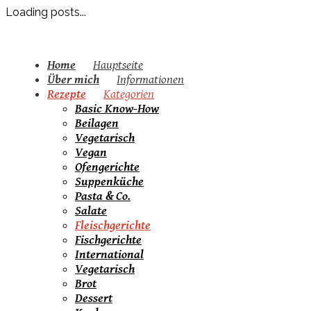
Loading posts...
Home
Hauptseite
Über mich
Informationen
Rezepte
Kategorien
Basic Know-How
Beilagen
Vegetarisch
Vegan
Ofengerichte
Suppenküche
Pasta & Co.
Salate
Fleischgerichte
Fischgerichte
International
Vegetarisch
Brot
Dessert