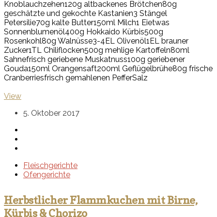
Knoblauchzehen
120g altbackenes Brötchen
80g
geschätzte und gekochte Kastanien
3 Stängel
Petersilie
70g kalte Butter
150ml Milch
1 Ei
etwas
Sonnenblumenöl
400g Hokkaido Kürbis
500g
Rosenkohl
80g Walnüsse
3-4EL Olivenöl
1EL brauner
Zucker
1TL Chiliflocken
500g mehlige Kartoffeln
80ml
Sahne
frisch geriebene Muskatnuss
100g geriebener
Gouda
150ml Orangensaft
200ml Geflügelbrühe
80g frische
Cranberries
frisch gemahlenen Peffer
Salz
View
5. Oktober 2017
Fleischgerichte
Ofengerichte
Herbstlicher Flammkuchen mit Birne,
Kürbis & Chorizo