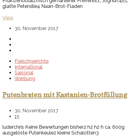
Pflanzenöl
Salz
frisch gemahlener Pfeffer
8EL Joghurt
4EL
glatte Petersilie
4 Naan-Brot-Fladen
View
30. November 2017
Fleischgerichte
International
Saisonal
Werbung
Putenbraten mit Kastanien-Brotfüllung
30. November 2017
15
luderchris
Keine Bewertungen bisher
2 h
2 h
2 h
ca. 600g
ausgelöste Putenkeule
2 kleine Schalotten
3