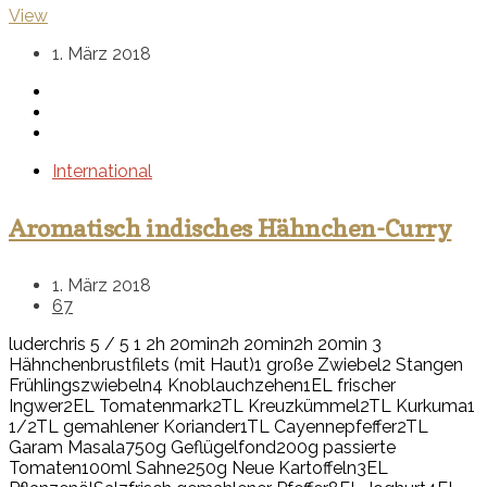
View
1. März 2018
International
Aromatisch indisches Hähnchen-Curry
1. März 2018
67
luderchris
5
/
5
1
2h 20min
2h 20min
2h 20min
3
Hähnchenbrustfilets (mit Haut)
1 große Zwiebel
2 Stangen
Frühlingszwiebeln
4 Knoblauchzehen
1EL frischer
Ingwer
2EL Tomatenmark
2TL Kreuzkümmel
2TL Kurkuma
1
1/2TL gemahlener Koriander
1TL Cayennepfeffer
2TL
Garam Masala
750g Geflügelfond
200g passierte
Tomaten
100ml Sahne
250g Neue Kartoffeln
3EL