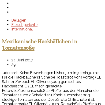
Beilagen
Fleischgerichte
International
Mexikanische Hackbällchen in
Tomatensoße
24. Juni 2017
29
luderchris
Keine Bewertungen bisher
30 min
30 min
30 min
Für die Hackbällchen:
1 Scheibe Toastbrot vom Vortag
3EL
Sahne
1 Zwiebel
1EL Olivenöl
500g gemischtes
Hackfleisch
1 Ei
2EL frisch gehackte
Petersilie
Zitronenschale
Salz
Pfeffer aus der Mühle
Für die
Tomatensauce:
2 Schalotten
1 Knoblauchzehe
400g
stückige Tomaten aus der Dose
2 rote Chilischoten
1EL
Tomatenmark
4EL Olivenöl
200ml Rotwein
Salz
Pfeffer aus